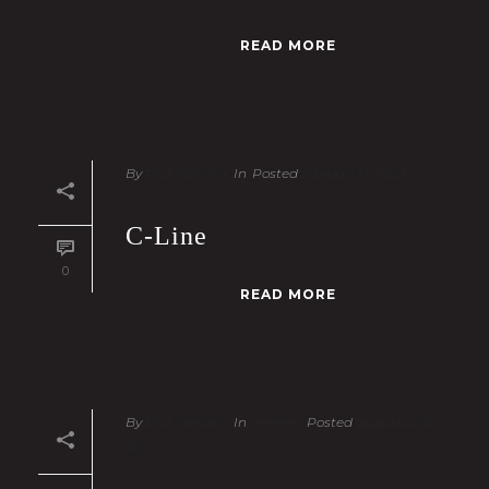
READ MORE
By
Rick Hendrix
In
Posted
februari 21, 2023
C-Line
0
READ MORE
By
Rick Hendrix
In
merken
Posted
augustus 15,
2022