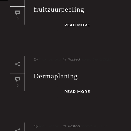
fruitzuurpeeling
0
READ MORE
By
Rick Hendrix
In
Posted
november 6, 2023
Dermaplaning
0
READ MORE
By
Rick Hendrix
In
Posted
maart 30, 2023