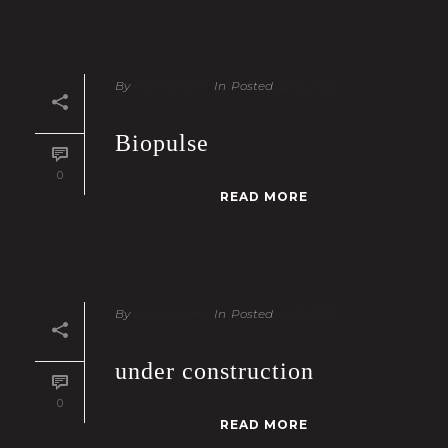
By
Rick Hendrix
In
Posted
juli 8, 2022
Biopulse
0
READ MORE
By
Rick Hendrix
In
Posted
juli 8, 2022
under construction
0
READ MORE