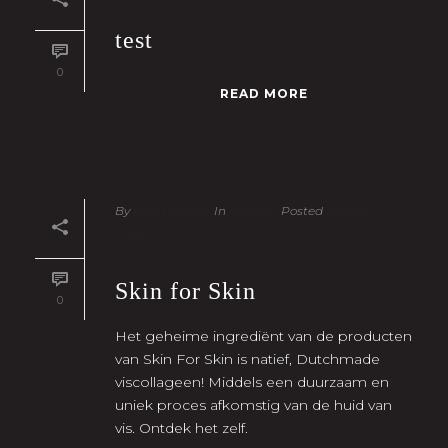
test
0
READ MORE
By
Rick Hendrix
In
merken
Posted
februari 21,
2023
Skin for Skin
0
Het geheime ingrediënt van de producten
van Skin For Skin is natief, Dutchmade
viscollageen! Middels een duurzaam en
uniek proces afkomstig van de huid van
vis. Ontdek het zelf.